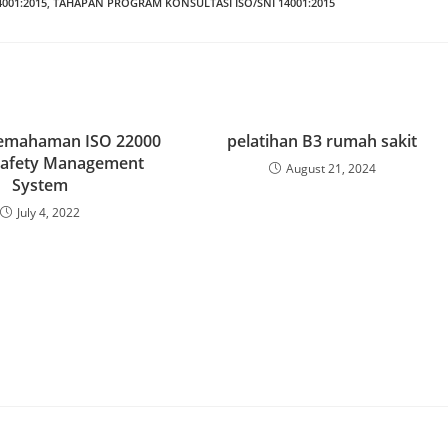
4001:2015
,
TAHAPAN PROGRAM KONSULTASI ISO/SNI 14001:2015
Pemahaman ISO 22000
pelatihan B3 rumah sakit
Safety Management
August 21, 2024
System
July 4, 2022