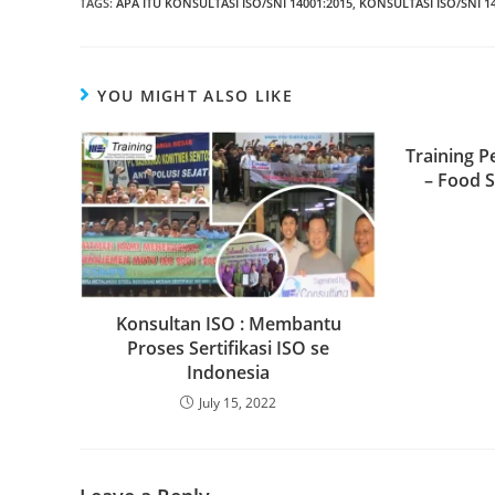
TAGS
:
APA ITU KONSULTASI ISO/SNI 14001:2015
,
KONSULTASI ISO/SNI 1
YOU MIGHT ALSO LIKE
Training 
– Food 
Konsultan ISO : Membantu
Proses Sertifikasi ISO se
Indonesia
July 15, 2022