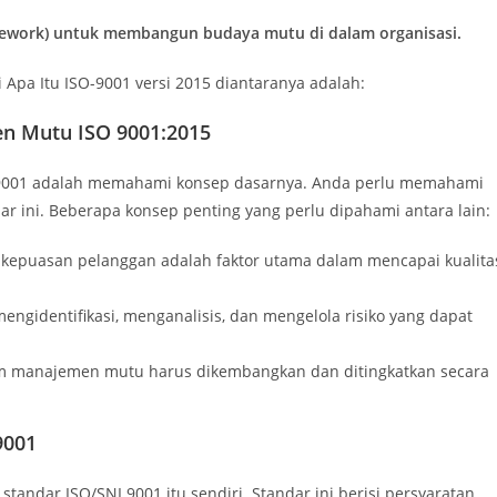
amework) untuk membangun budaya mutu di dalam organisasi.
Apa Itu ISO-9001 versi 2015 diantaranya adalah:
n Mutu ISO 9001:2015
-9001 adalah memahami konsep dasarnya. Anda perlu memahami
ar ini. Beberapa konsep penting yang perlu dipahami antara lain:
epuasan pelanggan adalah faktor utama dalam mencapai kualita
ngidentifikasi, menganalisis, dan mengelola risiko yang dapat
m manajemen mutu harus dikembangkan dan ditingkatkan secara
9001
ndar ISO/SNI 9001 itu sendiri. Standar ini berisi persyaratan