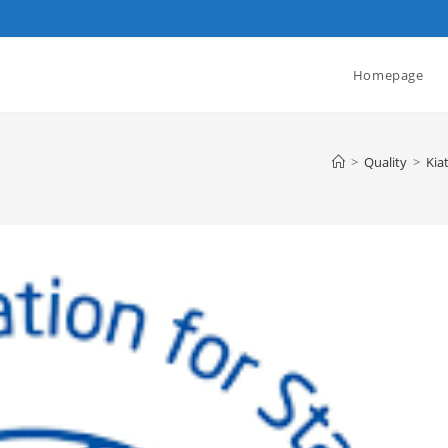
Homepage
>
Quality
>
Kia